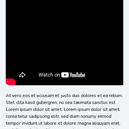
At vero eos et accusam et justo duo dolores et ea rebum.
Stet clita kasd gubergren, no sea takimata sanctus est
Lorem ipsum dolor sit amet. Lorem ipsum dolor sit amet,
consetetur sadipscing elitr, sed diam nonumy eirmod
tempor invidunt ut labore et dolore magna aliquyam erat,